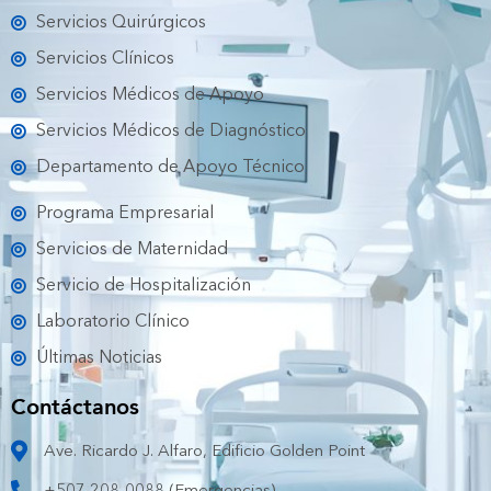
o
e
b
g
k
Servicios Quirúrgicos
o
r
e
r
k
a
Servicios Clínicos
m
Servicios Médicos de Apoyo
Servicios Médicos de Diagnóstico
Departamento de Apoyo Técnico
Programa Empresarial
Servicios de Maternidad
Servicio de Hospitalización
Laboratorio Clínico
Últimas Noticias
Contáctanos
Ave. Ricardo J. Alfaro, Edificio Golden Point