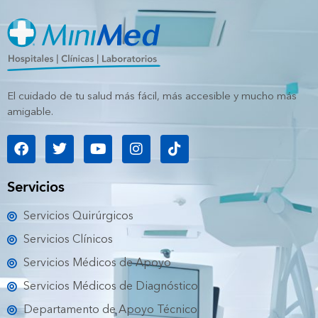
El cuidado de tu salud más fácil, más accesible y mucho más
amigable.
F
T
Y
I
T
a
w
o
n
i
c
i
u
s
k
e
t
t
t
t
Servicios
b
t
u
a
o
o
e
b
g
k
Servicios Quirúrgicos
o
r
e
r
k
a
Servicios Clínicos
m
Servicios Médicos de Apoyo
Servicios Médicos de Diagnóstico
Departamento de Apoyo Técnico