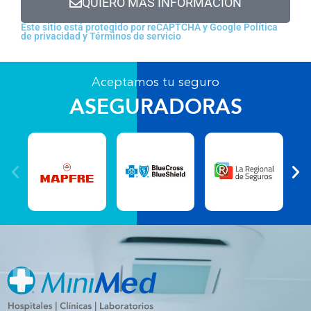
QUIERO MÁS INFORMACIÓN
Este sitio está protegido por reCAPTCHA y Google
Política
de privacidad
y
Términos de servicio
Aceptamos tu seguro
ASEGURADORAS