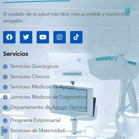
El cuidado de tu salud más fácil, más accesible y mucho más
amigable.
F
T
Y
I
T
a
w
o
n
i
c
i
u
s
k
e
t
t
t
t
Servicios
b
t
u
a
o
o
e
b
g
k
Servicios Quirúrgicos
o
r
e
r
k
a
Servicios Clínicos
m
Servicios Médicos de Apoyo
Servicios Médicos de Diagnóstico
Departamento de Apoyo Técnico
Programa Empresarial
Servicios de Maternidad