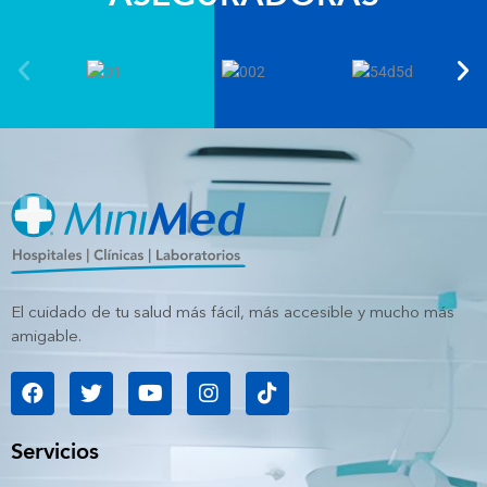
El cuidado de tu salud más fácil, más accesible y mucho más
amigable.
F
T
Y
I
T
a
w
o
n
i
c
i
u
s
k
e
t
t
t
t
Servicios
b
t
u
a
o