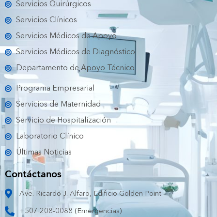
o
e
b
g
k
Servicios Quirúrgicos
o
r
e
r
k
a
Servicios Clínicos
m
Servicios Médicos de Apoyo
Servicios Médicos de Diagnóstico
Departamento de Apoyo Técnico
Programa Empresarial
Servicios de Maternidad
Servicio de Hospitalización
Laboratorio Clínico
Últimas Noticias
Contáctanos
Ave. Ricardo J. Alfaro, Edificio Golden Point
+507 208-0088 (Emergencias)