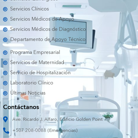
o
r
e
r
k
a
Servicios Clínicos
m
Servicios Médicos de Apoyo
Servicios Médicos de Diagnóstico
Departamento de Apoyo Técnico
Programa Empresarial
Servicios de Maternidad
Servicio de Hospitalización
Laboratorio Clínico
Últimas Noticias
Contáctanos
Ave. Ricardo J. Alfaro, Edificio Golden Point
+507 208-0088 (Emergencias)