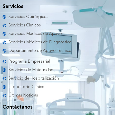
e
t
t
t
t
Servicios
b
t
u
a
o
o
e
b
g
k
Servicios Quirúrgicos
o
r
e
r
k
a
Servicios Clínicos
m
Servicios Médicos de Apoyo
Servicios Médicos de Diagnóstico
Departamento de Apoyo Técnico
Programa Empresarial
Servicios de Maternidad
Servicio de Hospitalización
Laboratorio Clínico
Últimas Noticias
Contáctanos