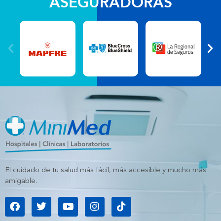
ASEGURADORAS
El cuidado de tu salud más fácil, más accesible y mucho más
amigable.
F
T
Y
I
T
a
w
o
n
i
c
i
u
s
k