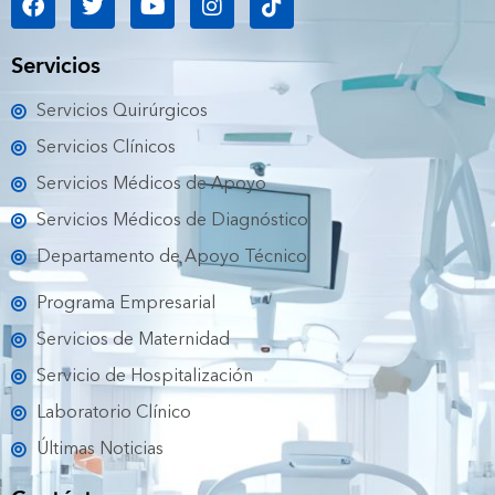
a
w
o
n
i
c
i
u
s
k
e
t
t
t
t
Servicios
b
t
u
a
o
o
e
b
g
k
Servicios Quirúrgicos
o
r
e
r
k
a
Servicios Clínicos
m
Servicios Médicos de Apoyo
Servicios Médicos de Diagnóstico
Departamento de Apoyo Técnico
Programa Empresarial
Servicios de Maternidad
Servicio de Hospitalización
Laboratorio Clínico
Últimas Noticias