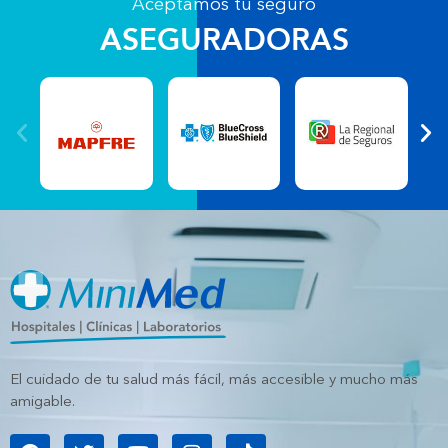
Aceptamos tu seguro
ASEGURADORAS
El cuidado de tu salud más fácil, más accesible y mucho más
amigable.
F
T
Y
I
T