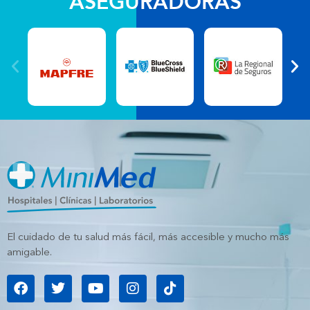
ASEGURADORAS
El cuidado de tu salud más fácil, más accesible y mucho más
amigable.
F
T
Y
I
T
a
w
o
n
i
c
i
u
s
k