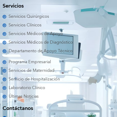
e
t
t
t
t
Servicios
b
t
u
a
o
o
e
b
g
k
Servicios Quirúrgicos
o
r
e
r
k
a
Servicios Clínicos
m
Servicios Médicos de Apoyo
Servicios Médicos de Diagnóstico
Departamento de Apoyo Técnico
Programa Empresarial
Servicios de Maternidad
Servicio de Hospitalización
Laboratorio Clínico
Últimas Noticias
Contáctanos