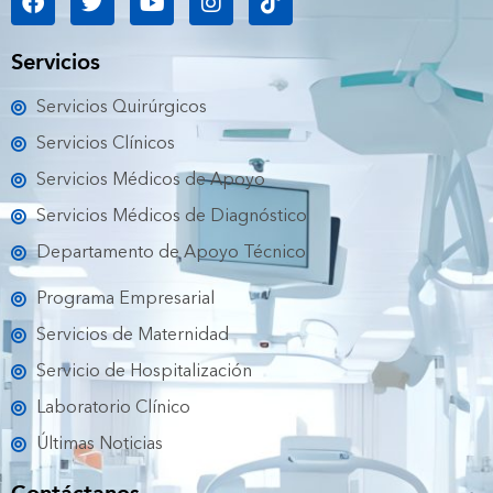
a
w
o
n
i
c
i
u
s
k
e
t
t
t
t
Servicios
b
t
u
a
o
o
e
b
g
k
Servicios Quirúrgicos
o
r
e
r
k
a
Servicios Clínicos
m
Servicios Médicos de Apoyo
Servicios Médicos de Diagnóstico
Departamento de Apoyo Técnico
Programa Empresarial
Servicios de Maternidad
Servicio de Hospitalización
Laboratorio Clínico
Últimas Noticias
Contáctanos