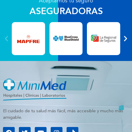
Aceptamos tu seguro
ASEGURADORAS
El cuidado de tu salud más fácil, más accesible y mucho más
amigable.
F
T
Y
I
T