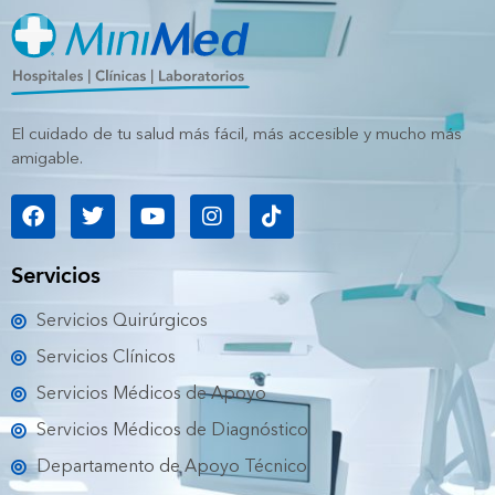
El cuidado de tu salud más fácil, más accesible y mucho más
amigable.
F
T
Y
I
T
a
w
o
n
i
c
i
u
s
k
e
t
t
t
t
Servicios
b
t
u
a
o
o
e
b
g
k
Servicios Quirúrgicos
o
r
e
r
k
a
Servicios Clínicos
m
Servicios Médicos de Apoyo
Servicios Médicos de Diagnóstico
Departamento de Apoyo Técnico