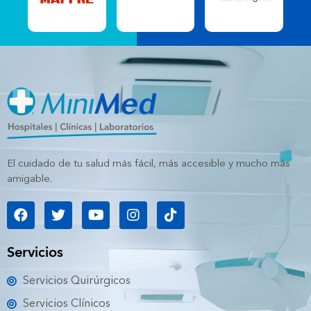
El cuidado de tu salud más fácil, más accesible y mucho más
amigable.
F
T
Y
I
T
a
w
o
n
i
c
i
u
s
k
e
t
t
t
t
Servicios
b
t
u
a
o
o
e
b
g
k
Servicios Quirúrgicos
o
r
e
r
k
a
Servicios Clínicos