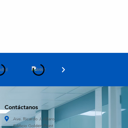
Contáctanos
Ave. Ricardo J. Alfaro,
Edificio Golden Point