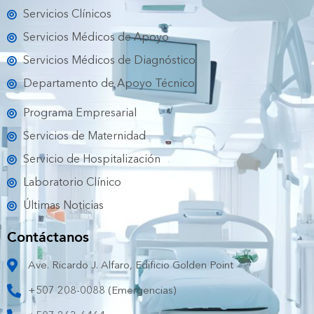
o
r
e
r
k
a
Servicios Clínicos
m
Servicios Médicos de Apoyo
Servicios Médicos de Diagnóstico
Departamento de Apoyo Técnico
Programa Empresarial
Servicios de Maternidad
Servicio de Hospitalización
Laboratorio Clínico
Últimas Noticias
Contáctanos
Ave. Ricardo J. Alfaro, Edificio Golden Point
+507 208-0088 (Emergencias)